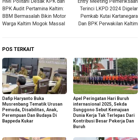
HMI Politani Desak KPK dan
Entry Meeting Pemeriksaan
pos
BPK Audit Pertamina Kaltim:
Terinci LKPD 2024 Digelar
BBM Bermasalah Bikin Motor
Pemkab Kutai Kartanegara
Warga Kaltim Mogok Massal
Dan BPK Perwakilan Kaltim
POS TERKAIT
Dafip Haryanto Buka
Apel Peringatan Hari Buruh
Musrenbang Tematik Urusan
internasional 2025, Sekda
Pemuda, Disabilitas, Anak,
Sunggono Sebut Kemajuan
Perempuan Dan Budaya Di
Dunia Kerja Tak Terlepas Dari
Bappeda Kukar
Kontribusi Besar Pekerja Dan
Buruh