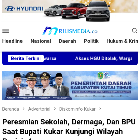
Loncat
ke
konten
Menu
Mobile
Headline
Nasional
Daerah
Politik
Hukum & Krim
Kedaluwarsa
Berita Terkini
Akses HGU Ditolak, Warga Rantau Pulung 
Beranda
Advertorial
Diskominfo Kukar
Peresmian Sekolah, Dermaga, Dan BPU
Saat Bupati Kukar Kunjungi Wilayah