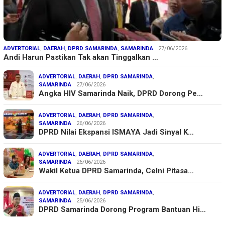
ADVERTORIAL
,
DAERAH
,
DPRD SAMARINDA
,
SAMARINDA
27/06/2026
Andi Harun Pastikan Tak akan Tinggalkan …
ADVERTORIAL
,
DAERAH
,
DPRD SAMARINDA
,
SAMARINDA
27/06/2026
Angka HIV Samarinda Naik, DPRD Dorong Pe…
ADVERTORIAL
,
DAERAH
,
DPRD SAMARINDA
,
SAMARINDA
26/06/2026
DPRD Nilai Ekspansi ISMAYA Jadi Sinyal K…
ADVERTORIAL
,
DAERAH
,
DPRD SAMARINDA
,
SAMARINDA
26/06/2026
Wakil Ketua DPRD Samarinda, Celni Pitasa…
ADVERTORIAL
,
DAERAH
,
DPRD SAMARINDA
,
SAMARINDA
25/06/2026
DPRD Samarinda Dorong Program Bantuan Hi…