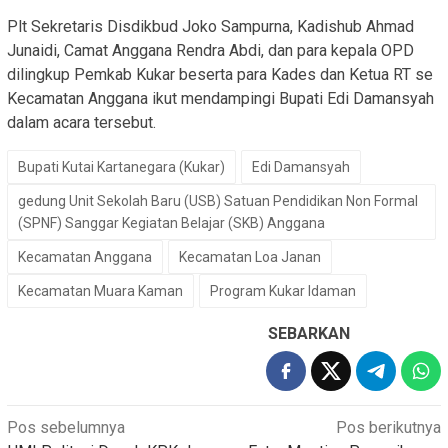
Plt Sekretaris Disdikbud Joko Sampurna, Kadishub Ahmad
Junaidi, Camat Anggana Rendra Abdi, dan para kepala OPD
dilingkup Pemkab Kukar beserta para Kades dan Ketua RT se
Kecamatan Anggana ikut mendampingi Bupati Edi Damansyah
dalam acara tersebut.
Bupati Kutai Kartanegara (Kukar)
Edi Damansyah
gedung Unit Sekolah Baru (USB) Satuan Pendidikan Non Formal
(SPNF) Sanggar Kegiatan Belajar (SKB) Anggana
Kecamatan Anggana
Kecamatan Loa Janan
Kecamatan Muara Kaman
Program Kukar Idaman
SEBARKAN
Navigasi
Pos sebelumnya
Pos berikutnya