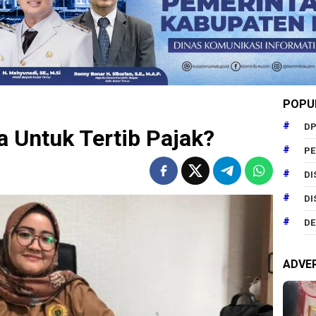
POPU
DP
a Untuk Tertib Pajak?
P
DI
DI
DE
ADVE