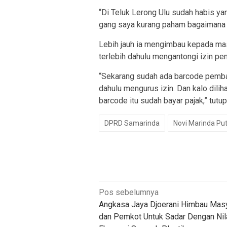
“Di Teluk Lerong Ulu sudah habis yan
gang saya kurang paham bagaimana 
Lebih jauh ia mengimbau kepada ma
terlebih dahulu mengantongi izin p
“Sekarang sudah ada barcode pembay
dahulu mengurus izin. Dan kalo dil
barcode itu sudah bayar pajak,” tutu
DPRD Samarinda
Novi Marinda Put
Navigasi
Pos sebelumnya
Angkasa Jaya Djoerani Himbau Mas
pos
dan Pemkot Untuk Sadar Dengan Nil