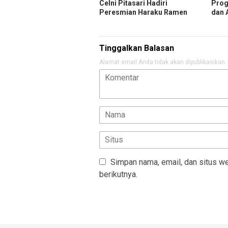
Celni Pitasari Hadiri
Prog
Peresmian Haraku Ramen
dan 
Tinggalkan Balasan
Alamat email Anda tidak akan dipublikasikan.
Simpan nama, email, dan situs w
berikutnya.