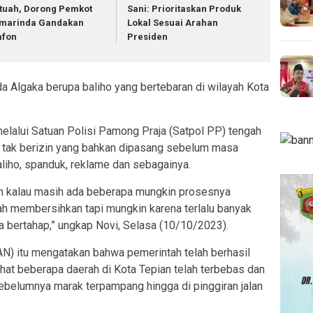
tuah, Dorong Pemkot
Sani: Prioritaskan Produk
marinda Gandakan
Lokal Sesuai Arahan
afon
Presiden
a Algaka berupa baliho yang bertebaran di wilayah Kota
elalui Satuan Polisi Pamong Praja (Satpol PP) tengah
 tak berizin yang bahkan dipasang sebelum masa
liho, spanduk, reklame dan sebagainya.
an kalau masih ada beberapa mungkin prosesnya
ah membersihkan tapi mungkin karena terlalu banyak
ra bertahap,” ungkap Novi, Selasa (10/10/2023).
AN) itu mengatakan bahwa pemerintah telah berhasil
hat beberapa daerah di Kota Tepian telah terbebas dan
sebelumnya marak terpampang hingga di pinggiran jalan