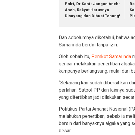
Polri, Dr.Sani : Jangan Aneh-
Ba
Aneh, Rakyat Harusnya
Sa
Disayang dan Dibuat Tenang!
Pl
Dan sebelumnya diketahui, bahwa ad
Samarinda berdiri tanpa izin.
Oleh sebab itu,
Pemkot Samarinda
m
gencar melakukan penertiban algaka
kampanye berlangsung, mulai dari ba
“Sekarang kan sudah dibersihkan d
perlahan. Satpol PP dan lainnya sud
yang ditertibkan jadi dilakukan seca
Politikus Partai Amanat Nasional (P
melakukan penertiban, sebab ia meli
bersih dari banyaknya algaka yang 
besar.