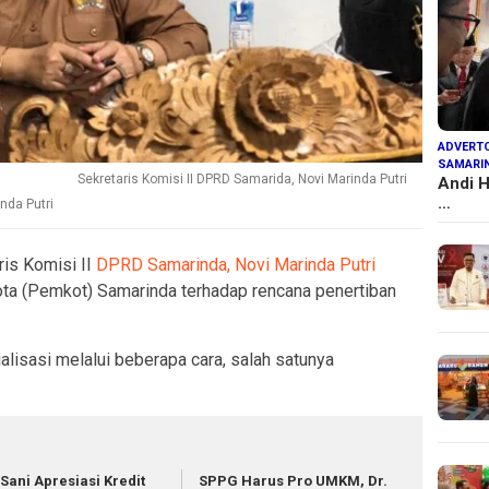
ADVERTO
SAMARI
Sekretaris Komisi II DPRD Samarida, Novi Marinda Putri
Andi H
…
nda Putri
ris Komisi II
DPRD Samarinda,
Novi Marinda Putri
ta (Pemkot) Samarinda terhadap rencana penertiban
lisasi melalui beberapa cara, salah satunya
.
 Sani Apresiasi Kredit
SPPG Harus Pro UMKM, Dr.