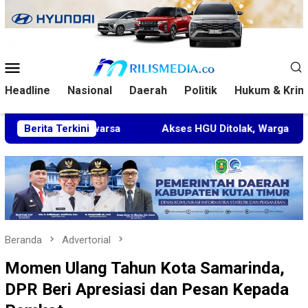
Loncat
ke
konten
Menu
Mobile
Headline
Nasional
Daerah
Politik
Hukum & Krim
edaluwarsa
Berita Terkini
Akses HGU Ditolak, Warga Rantau Pulung L
Beranda
Advertorial
Momen Ulang Tahun Kota Samarinda,
DPR Beri Apresiasi dan Pesan Kepada