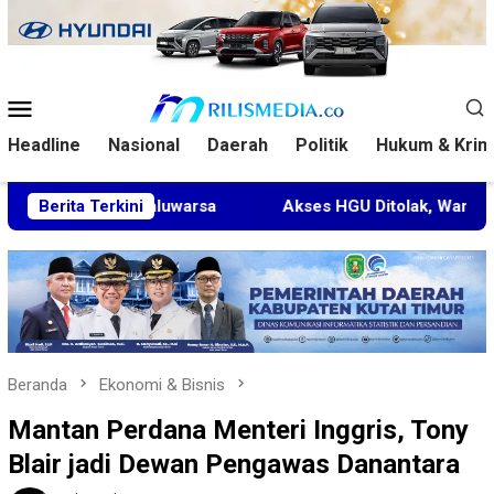
Loncat
ke
konten
Menu
Mobile
Headline
Nasional
Daerah
Politik
Hukum & Krim
ra Kedaluwarsa
Berita Terkini
Akses HGU Ditolak, Warga Rantau Pulu
Beranda
Ekonomi & Bisnis
Mantan Perdana Menteri Inggris, Tony
Blair jadi Dewan Pengawas Danantara