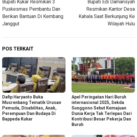
Bupati Kukar Resmikan 3
Bupati Edi Damansyah
pos
Puskesmas Pembantu Dan
Resmikan Kantor Desa
Berikan Bantuan Di Kembang
Kahala Saat Berkunjung Ke
Janggut
Wilayah Hulu
POS TERKAIT
Dafip Haryanto Buka
Apel Peringatan Hari Buruh
Musrenbang Tematik Urusan
internasional 2025, Sekda
Pemuda, Disabilitas, Anak,
Sunggono Sebut Kemajuan
Perempuan Dan Budaya Di
Dunia Kerja Tak Terlepas Dari
Bappeda Kukar
Kontribusi Besar Pekerja Dan
Buruh