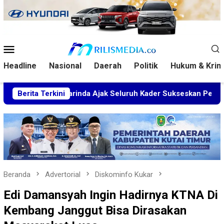
Loncat
ke
konten
Menu
Mobile
Headline
Nasional
Daerah
Politik
Hukum & Krim
I Samarinda Ajak Seluruh Kader Sukseskan Pembukaan Konfer
Berita Terkini
Beranda
Advertorial
Diskominfo Kukar
Edi Damansyah Ingin Hadirnya KTNA Di
Kembang Janggut Bisa Dirasakan