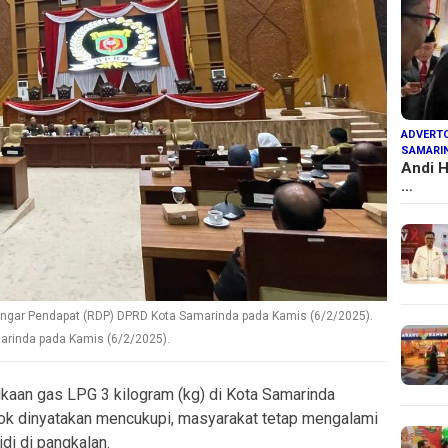
ADVERTO
SAMARI
Andi H
…
ngar Pendapat (RDP) DPRD Kota Samarinda pada Kamis (6/2/2025).
arinda pada Kamis (6/2/2025).
kaan gas LPG 3 kilogram (kg) di Kota Samarinda
tok dinyatakan mencukupi, masyarakat tetap mengalami
di di pangkalan.