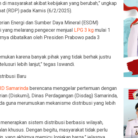
 di masyarakat akibat kebijakan yang berubah,” ungkap
at (RDP) pada Kamis (6/2/2025).
terian Energi dan Sumber Daya Mineral (ESDM)
ri yang melarang pengecer menjual
LPG 3 kg
mulai 1
hirnya dibatalkan oleh Presiden Prabowo pada 3
temukan karena banyak pihak yang tidak berhak justru
elusuri lebih lanjut,” tegas Iswandi.
tribusi Baru
D Samarinda
berencana menggelar pertemuan dengan
rian (Diskumi), Dinas Perdagangan (Disdag) Samarinda,
da guna merumuskan mekanisme distribusi yang lebih
 menerapkan sistem distribusi berbasis wilayah,
alan khusus. Dengan begitu, masyarakat tidak perlu
, yang akhirnya memicu lonjakan harga,” jelasnya.