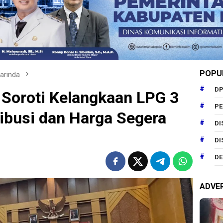
POPU
arinda
DP
Soroti Kelangkaan LPG 3
P
ribusi dan Harga Segera
DI
DI
DE
ADVE