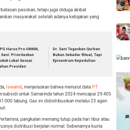
rbatasan pasokan, tetapi juga diduga akibat
panikan masyarakat setelah adanya kebijakan yang
PG Harus Pro UMKM,
Dr. Sani Tegaskan Qurban
. Sani: Prioritaskan
Bukan Sekadar Ritual, Tapi
oduk Lokal Sesuai
Episentrum Kepedulian
ahan Presiden
da,
Iswandi
, menjelaskan bahwa menurut data
PT
ersubsidi untuk Samarinda tahun 2024 mencapai 29.405
01.000 tabung. Gas ini didistribusikan melalui 23 agen
ut.
Pertamina, pangkalan memang tutup pada hari libur atau
arusnya distribusi berjalan normal. Sebenarnya kuota