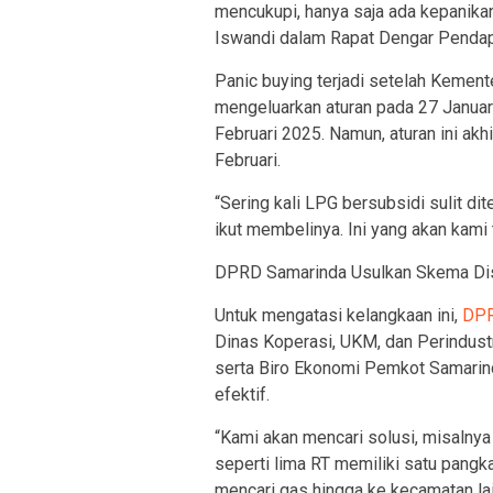
mencukupi, hanya saja ada kepanikan
Iswandi dalam Rapat Dengar Pendap
Panic buying terjadi setelah Kemen
mengeluarkan aturan pada 27 Janua
Februari 2025. Namun, aturan ini ak
Februari.
“Sering kali LPG bersubsidi sulit di
ikut membelinya. Ini yang akan kami t
DPRD Samarinda Usulkan Skema Dis
Untuk mengatasi kelangkaan ini,
DPR
Dinas Koperasi, UKM, dan Perindust
serta Biro Ekonomi Pemkot Samarin
efektif.
“Kami akan mencari solusi, misalnya
seperti lima RT memiliki satu pangk
mencari gas hingga ke kecamatan lain