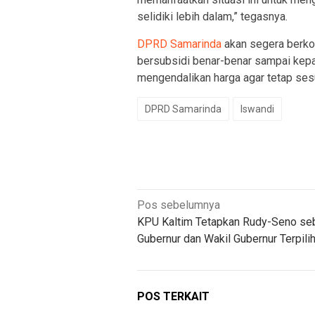
selidiki lebih dalam,” tegasnya.
DPRD Samarinda
akan segera berko
bersubsidi benar-benar sampai kep
mengendalikan harga agar tetap sesua
DPRD Samarinda
Iswandi
Navigasi
Pos sebelumnya
KPU Kaltim Tetapkan Rudy-Seno se
pos
Gubernur dan Wakil Gubernur Terpili
POS TERKAIT