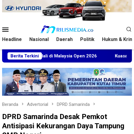
Loncat
ke
konten
Menu
Mobile
Headline
Nasional
Daerah
Politik
Hukum & Krim
 Medali di Malaysia Open 2026
Berita Terkini
Kuasa Hukum BT Minta 
Beranda
Advertorial
DPRD Samarinda
DPRD Samarinda Desak Pemkot
Antisipasi Kekurangan Daya Tampung