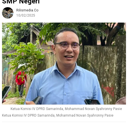
SMP Negeri
Rilismedia.co
10/02/2025
Ketua Komisi IV DPRD Samarinda, Mohammad Novan Syahronny Pasie
Ketua Komisi IV DPRD Samarinda, Mohammad Novan Syahronny Pasie