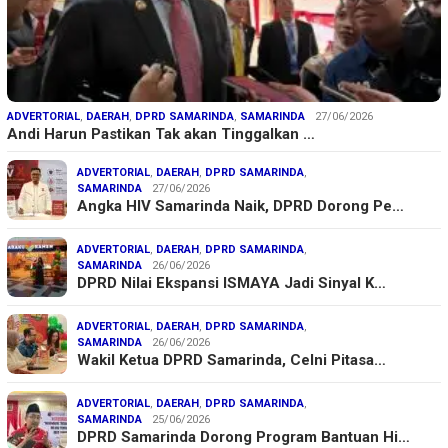
ADVERTORIAL
,
DAERAH
,
DPRD SAMARINDA
,
SAMARINDA
27/06/2026
Andi Harun Pastikan Tak akan Tinggalkan …
ADVERTORIAL
,
DAERAH
,
DPRD SAMARINDA
,
SAMARINDA
27/06/2026
Angka HIV Samarinda Naik, DPRD Dorong Pe…
ADVERTORIAL
,
DAERAH
,
DPRD SAMARINDA
,
SAMARINDA
26/06/2026
DPRD Nilai Ekspansi ISMAYA Jadi Sinyal K…
ADVERTORIAL
,
DAERAH
,
DPRD SAMARINDA
,
SAMARINDA
26/06/2026
Wakil Ketua DPRD Samarinda, Celni Pitasa…
ADVERTORIAL
,
DAERAH
,
DPRD SAMARINDA
,
SAMARINDA
25/06/2026
DPRD Samarinda Dorong Program Bantuan Hi…