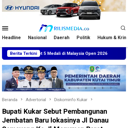
Loncat
ke
konten
Menu
Mobile
Headline
Nasional
Daerah
Politik
Hukum & Krim
m Sabet 5 Medali di Malaysia Open 2026
Berita Terkini
Kuasa Hukum B
Beranda
Advertorial
Diskominfo Kukar
Bupati Kukar Sebut Pembangunan
Jembatan Baru lokasinya Jl Danau