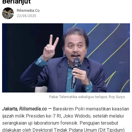
Berlanjut
Rilismedia.co
22/05/2025
Pakar Telematika sekaligus terlapor, Roy Suryo.
Jakarta, Rilismedia.co —
Bareskrim Polri memastikan keaslian
ijazah milik Presiden ke-7 RI, Joko Widodo, setelah melalui
serangkaian uji laboratorium forensik. Pengujian tersebut
dilakukan oleh Direktorat Tindak Pidana Umum (Dit Tipidum)