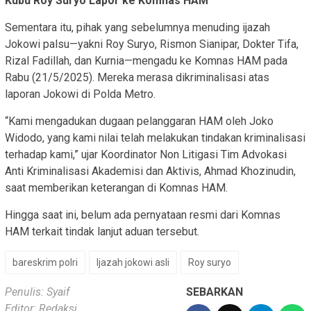
Kubu Roy Suryo Lapor ke Komnas HAM
Sementara itu, pihak yang sebelumnya menuding ijazah
Jokowi palsu—yakni Roy Suryo, Rismon Sianipar, Dokter Tifa,
Rizal Fadillah, dan Kurnia—mengadu ke Komnas HAM pada
Rabu (21/5/2025). Mereka merasa dikriminalisasi atas
laporan Jokowi di Polda Metro.
“Kami mengadukan dugaan pelanggaran HAM oleh Joko
Widodo, yang kami nilai telah melakukan tindakan kriminalisasi
terhadap kami,” ujar Koordinator Non Litigasi Tim Advokasi
Anti Kriminalisasi Akademisi dan Aktivis, Ahmad Khozinudin,
saat memberikan keterangan di Komnas HAM.
Hingga saat ini, belum ada pernyataan resmi dari Komnas
HAM terkait tindak lanjut aduan tersebut.
bareskrim polri
Ijazah jokowi asli
Roy suryo
Penulis: Syaif
SEBARKAN
Editor: Redaksi