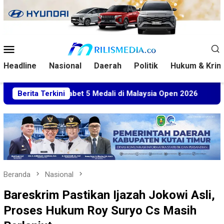
Loncat
ke
konten
Menu
Mobile
Headline
Nasional
Daerah
Politik
Hukum & Krim
tim Sabet 5 Medali di Malaysia Open 2026
Berita Terkini
Kuasa Hukum
Beranda
Nasional
Bareskrim Pastikan Ijazah Jokowi Asli,
Proses Hukum Roy Suryo Cs Masih