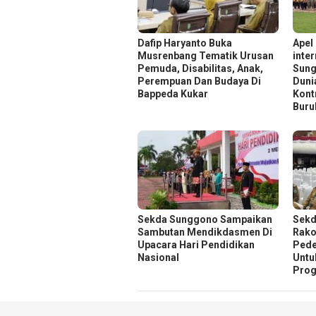
Dafip Haryanto Buka
Apel
Musrenbang Tematik Urusan
inte
Pemuda, Disabilitas, Anak,
Sung
Perempuan Dan Budaya Di
Duni
Bappeda Kukar
Kont
Buru
Sekda Sunggono Sampaikan
Sekd
Sambutan Mendikdasmen Di
Rako
Upacara Hari Pendidikan
Pede
Nasional
Untu
Prog