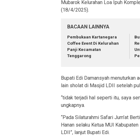
Mubarok Kelurahan Loa Ipuh Komple
(18/4/2025).
BACAAN LAINNYA
Pembukaan Kartanegara
Bu
Coffee Event Di Kelurahan
Re
Panji Kecamatan
Un
Tenggarong
Pe
Bupati Edi Damansyah menuturkan ad
lain sholat di Masjid LDII setelah pu
“tidak terjadi hal seperti itu, saya s
ungkapnya.
“Pada Silaturahmi Safari Jum’at Ber
Hanan selaku Ketua MUI Kabupaten K
LDII”, lanjut Bupati Edi.