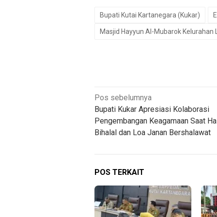
Bupati Kutai Kartanegara (Kukar)
E
Masjid Hayyun Al-Mubarok Kelurahan L
Navigasi
Pos sebelumnya
Bupati Kukar Apresiasi Kolaborasi
pos
Pengembangan Keagamaan Saat Hal
Bihalal dan Loa Janan Bershalawat
POS TERKAIT