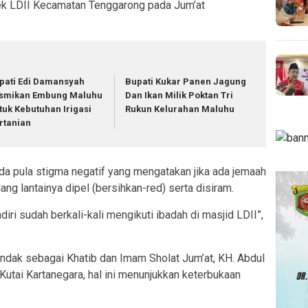
k LDII Kecamatan Tenggarong pada Jum’at
pati Edi Damansyah
Bupati Kukar Panen Jagung
smikan Embung Maluhu
Dan Ikan Milik Poktan Tri
tuk Kebutuhan Irigasi
Rukun Kelurahan Maluhu
rtanian
a pula stigma negatif yang mengatakan jika ada jemaah
lang lantainya dipel (bersihkan-red) serta disiram.
endiri sudah berkali-kali mengikuti ibadah di masjid LDII”,
tindak sebagai Khatib dan Imam Sholat Jum’at, KH. Abdul
utai Kartanegara, hal ini menunjukkan keterbukaan