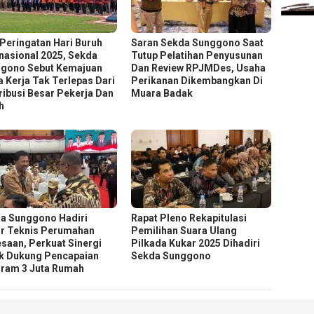
 Peringatan Hari Buruh
Saran Sekda Sunggono Saat
rnasional 2025, Sekda
Tutup Pelatihan Penyusunan
gono Sebut Kemajuan
Dan Review RPJMDes, Usaha
a Kerja Tak Terlepas Dari
Perikanan Dikembangkan Di
ribusi Besar Pekerja Dan
Muara Badak
h
a Sunggono Hadiri
Rapat Pleno Rekapitulasi
r Teknis Perumahan
Pemilihan Suara Ulang
saan, Perkuat Sinergi
Pilkada Kukar 2025 Dihadiri
k Dukung Pencapaian
Sekda Sunggono
ram 3 Juta Rumah