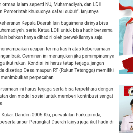
ur ormas islam seperti NU, Muhamadiyah, dan LDII
n Pemerintah khususnya safari subuh”, lanjutnya.
keheranan Kepala Daerah lain bagaimana dirinya bisa
hamadiyah, serta Ketua LDII untuk bisa hadir bersama.
h lain bahkan hanya dihadiri oleh perwakilannya saja.
 menyampaikan ucapan terima kasih atas kebersamaan
dengan baik. Cerminan ini menunjukan jika pemimpinannya
 ikut rukun. Kondisi ini harus tetap terjaga, jangan
da disetiap Desa maupun RT (Rukun Tetangga) memiliki
 menimbulkan perpecahan.
amaan ini harus terjaga serta bisa terpelihara dengan
kuatan dan modal sosial untuk memberi kontribusi sangat
ra
Kukar, Dandim 0906 Kkr, perwakilan Forkopimda,
beserta unsur Perangkat Daerah lainya juga ikut hadir di