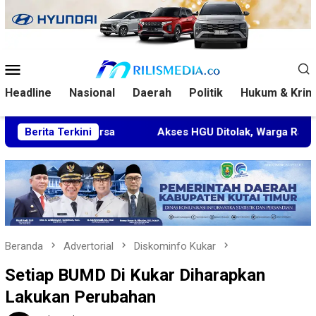
Loncat
ke
konten
Menu
Mobile
Headline
Nasional
Daerah
Politik
Hukum & Krim
aluwarsa
Berita Terkini
Akses HGU Ditolak, Warga Rantau Pulung Lap
Beranda
Advertorial
Diskominfo Kukar
Setiap BUMD Di Kukar Diharapkan
Lakukan Perubahan