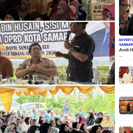
ADVERTO
SAMARI
Andi H
…