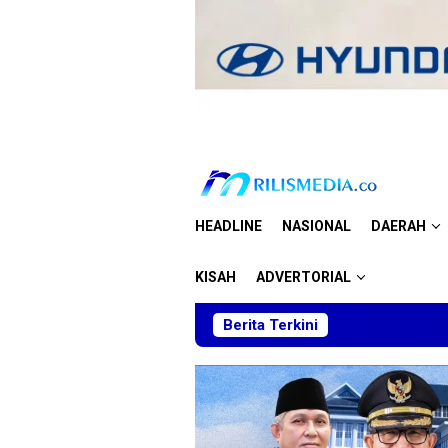
Loncat
ke
konten
HEADLINE
NASIONAL
DAERAH
KISAH
ADVERTORIAL
Berita Terkini
Skua