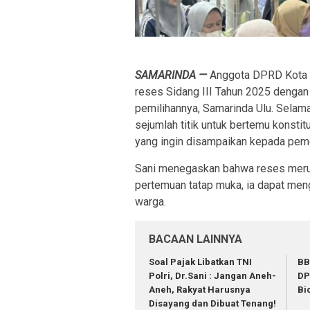
SAMARINDA —
Anggota DPRD Kota S
reses Sidang III Tahun 2025 dengan
pemilihannya, Samarinda Ulu. Selama
sejumlah titik untuk bertemu konst
yang ingin disampaikan kepada peme
Sani menegaskan bahwa reses merupa
pertemuan tatap muka, ia dapat meng
warga.
BACAAN LAINNYA
Soal Pajak Libatkan TNI
BB
Polri, Dr.Sani : Jangan Aneh-
DP
Aneh, Rakyat Harusnya
Bi
Disayang dan Dibuat Tenang!