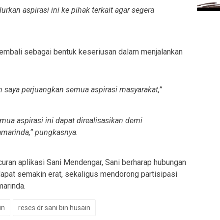
kan aspirasi ini ke pihak terkait agar segera
embali sebagai bentuk keseriusan dalam menjalankan
an saya perjuangkan semua aspirasi masyarakat
,”
mua aspirasi ini dapat direalisasikan demi
amarinda
,” pungkasnya.
uran aplikasi
Sani Mendengar
, Sani berharap hubungan
dapat semakin erat, sekaligus mendorong partisipasi
arinda.
in
reses dr sani bin husain