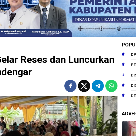
POPU
DP
Gelar Reses dan Luncurkan
P
ndengar
DI
DI
DE
ADVE