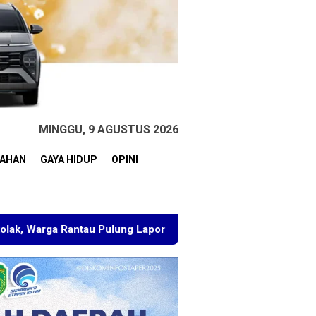
MINGGU, 9 AGUSTUS 2026
TAHAN
GAYA HIDUP
OPINI
 Pulung Laporkan BPN Kutim
Ketua PC PMII Samarinda 