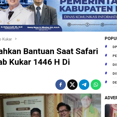
POPU
o Kukar
DP
rahkan Bantuan Saat Safari
P
 Kukar 1446 H Di
DI
DI
DE
ADVE