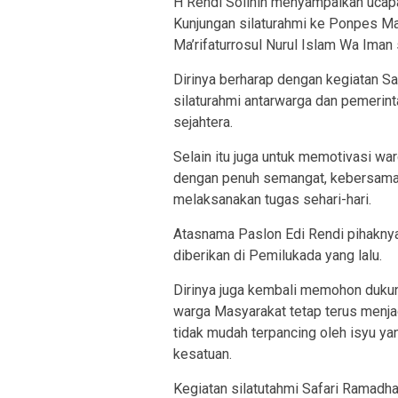
H Rendi Solihin menyampaikan ucapa
Kunjungan silaturahmi ke Ponpes Maj
Ma’rifaturrosul Nurul Islam Wa Iman
Dirinya berharap dengan kegiatan S
silaturahmi antarwarga dan pemerin
sejahtera.
Selain itu juga untuk memotivasi wa
dengan penuh semangat, kebersamaa
melaksanakan tugas sehari-hari.
Atasnama Paslon Edi Rendi pihaknya
diberikan di Pemilukada yang lalu.
Dirinya juga kembali memohon dukun
warga Masyarakat tetap terus menja
tidak mudah terpancing oleh isyu 
kesatuan.
Kegiatan silatutahmi Safari Ramadh