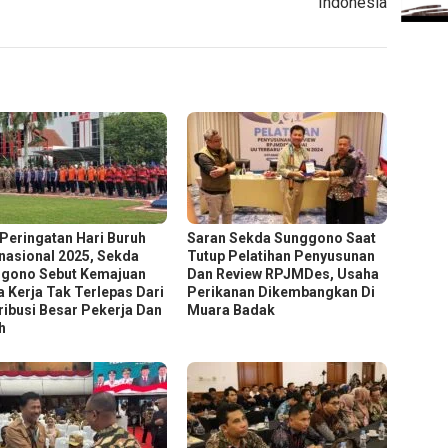
Indonesia
 Peringatan Hari Buruh
Saran Sekda Sunggono Saat
rnasional 2025, Sekda
Tutup Pelatihan Penyusunan
gono Sebut Kemajuan
Dan Review RPJMDes, Usaha
a Kerja Tak Terlepas Dari
Perikanan Dikembangkan Di
ribusi Besar Pekerja Dan
Muara Badak
h