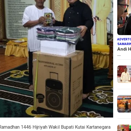
ADVERTO
SAMARI
Andi H
…
Ramadhan 1446 Hijriyah Wakil Bupati Kutai Kartanegara