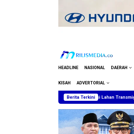
Loncat
ke
konten
HEADLINE
NASIONAL
DAERAH
KISAH
ADVERTORIAL
BT Minta Dakwaan Korupsi Lahan Transmigrasi Ditolak, Sebut
Berita Terkini