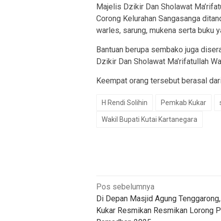
Majelis Dzikir Dan Sholawat Ma’rifat
Corong Kelurahan Sangasanga ditan
warles, sarung, mukena serta buku y
Bantuan berupa sembako juga disera
Dzikir Dan Sholawat Ma’rifatullah Wa
Keempat orang tersebut berasal dar
H Rendi Solihin
Pemkab Kukar
Wakil Bupati Kutai Kartanegara
Navigasi
Pos sebelumnya
Di Depan Masjid Agung Tenggarong,
pos
Kukar Resmikan Resmikan Lorong P