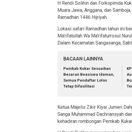
H Rendi Solihin dan Forkopimda Kuk
Muara Jawa, Anggana, dan Samboja, 
Ramadhan 1446 Hijriyah.
Lokasi safari Ramadhan tahun ini be
Ma’rifatullah Wa Ma’rifaturrosul Nu
Dalam Kecamatan Sangasanga, Sabtu
BACAAN LAINNYA
Pemkab Kukar Sesuaikan
KP
Besaran Beasiswa Idaman,
Au
Semua Pendaftar Lolos
Bu
Tetap Difasilitasi
Te
Ketua Majelis Zikir Kiyai Jumeri Da
Sanga Muhammad Dachriansyah dan
kehadiran rombongan Pemkab Kukar