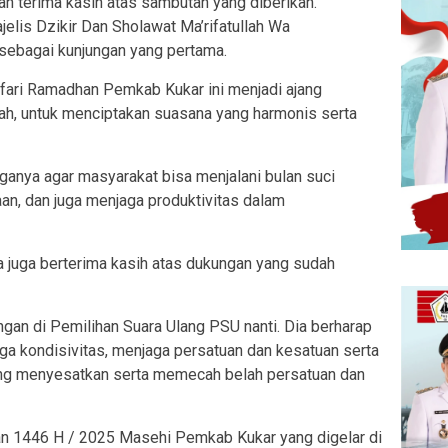
n terima kasih atas sambutan yang diberikan.
elis Dzikir Dan Sholawat Ma’rifatullah Wa
 sebagai kunjungan yang pertama.
afari Ramadhan Pemkab Kukar ini menjadi ajang
tah, untuk menciptakan suasana yang harmonis serta
rganya agar masyarakat bisa menjalani bulan suci
n, dan juga menjaga produktivitas dalam
 juga berterima kasih atas dukungan yang sudah
gan di Pemilihan Suara Ulang PSU nanti. Dia berharap
ga kondisivitas, menjaga persatuan dan kesatuan serta
yang menyesatkan serta memecah belah persatuan dan
an 1446 H / 2025 Masehi Pemkab Kukar yang digelar di