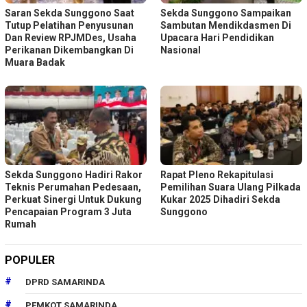
Saran Sekda Sunggono Saat
Sekda Sunggono Sampaikan
Tutup Pelatihan Penyusunan
Sambutan Mendikdasmen Di
Dan Review RPJMDes, Usaha
Upacara Hari Pendidikan
Perikanan Dikembangkan Di
Nasional
Muara Badak
Sekda Sunggono Hadiri Rakor
Rapat Pleno Rekapitulasi
Teknis Perumahan Pedesaan,
Pemilihan Suara Ulang Pilkada
Perkuat Sinergi Untuk Dukung
Kukar 2025 Dihadiri Sekda
Pencapaian Program 3 Juta
Sunggono
Rumah
POPULER
DPRD SAMARINDA
PEMKOT SAMARINDA