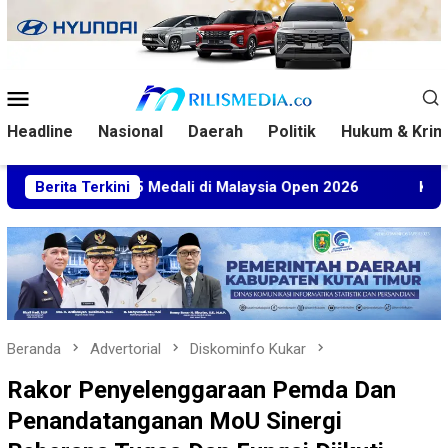
Loncat
ke
konten
Menu
Mobile
Headline
Nasional
Daerah
Politik
Hukum & Krim
bet 5 Medali di Malaysia Open 2026
Berita Terkini
Kuasa Hukum BT Mi
Beranda
Advertorial
Diskominfo Kukar
Rakor Penyelenggaraan Pemda Dan
Penandatanganan MoU Sinergi