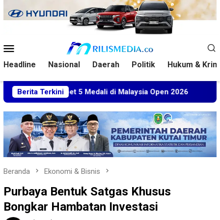
Loncat
ke
konten
Menu
Mobile
Headline
Nasional
Daerah
Politik
Hukum & Krim
tim Sabet 5 Medali di Malaysia Open 2026
Berita Terkini
Kuasa Hukum
Beranda
Ekonomi & Bisnis
Purbaya Bentuk Satgas Khusus
Bongkar Hambatan Investasi