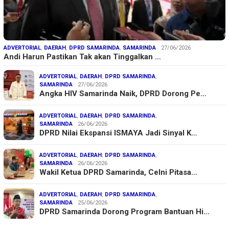
ADVERTORIAL
,
DAERAH
,
DPRD SAMARINDA
,
SAMARINDA
27/06/2026
Andi Harun Pastikan Tak akan Tinggalkan …
ADVERTORIAL
,
DAERAH
,
DPRD SAMARINDA
,
SAMARINDA
27/06/2026
Angka HIV Samarinda Naik, DPRD Dorong Pe…
ADVERTORIAL
,
DAERAH
,
DPRD SAMARINDA
,
SAMARINDA
26/06/2026
DPRD Nilai Ekspansi ISMAYA Jadi Sinyal K…
ADVERTORIAL
,
DAERAH
,
DPRD SAMARINDA
,
SAMARINDA
26/06/2026
Wakil Ketua DPRD Samarinda, Celni Pitasa…
ADVERTORIAL
,
DAERAH
,
DPRD SAMARINDA
,
SAMARINDA
25/06/2026
DPRD Samarinda Dorong Program Bantuan Hi…