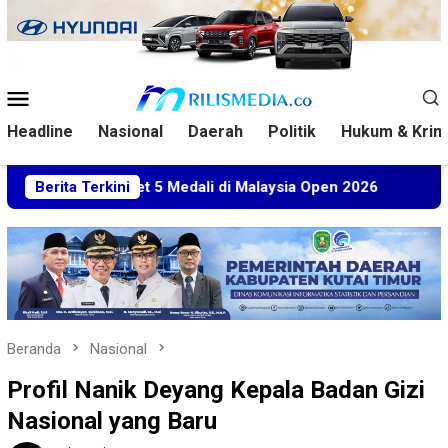
Loncat
ke
konten
Menu
Mobile
Headline
Nasional
Daerah
Politik
Hukum & Krim
 Sabet 5 Medali di Malaysia Open 2026
Berita Terkini
Kuasa Hukum BT
Beranda
Nasional
Profil Nanik Deyang Kepala Badan Gizi
Nasional yang Baru