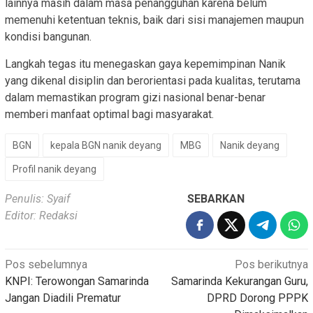
lainnya masih dalam masa penangguhan karena belum
memenuhi ketentuan teknis, baik dari sisi manajemen maupun
kondisi bangunan.
Langkah tegas itu menegaskan gaya kepemimpinan Nanik
yang dikenal disiplin dan berorientasi pada kualitas, terutama
dalam memastikan program gizi nasional benar-benar
memberi manfaat optimal bagi masyarakat.
BGN
kepala BGN nanik deyang
MBG
Nanik deyang
Profil nanik deyang
Penulis: Syaif
SEBARKAN
Editor: Redaksi
Navigasi
Pos sebelumnya
Pos berikutnya
KNPI: Terowongan Samarinda
Samarinda Kekurangan Guru,
pos
Jangan Diadili Prematur
DPRD Dorong PPPK