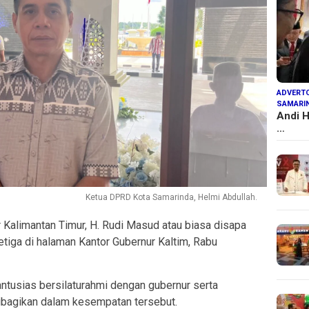
ADVERTO
SAMARI
Andi H
…
Ketua DPRD Kota Samarinda, Helmi Abdullah.
 Kalimantan Timur, H. Rudi Masud atau biasa disapa
tiga di halaman Kantor Gubernur Kaltim, Rabu
 antusias bersilaturahmi dengan gubernur serta
ibagikan dalam kesempatan tersebut.