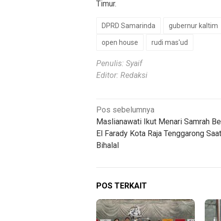
Timur.
DPRD Samarinda
gubernur kaltim
open house
rudi mas'ud
Penulis: Syaif
Editor: Redaksi
Navigasi
Pos sebelumnya
Maslianawati Ikut Menari Samrah B
pos
El Farady Kota Raja Tenggarong Saat
Bihalal
POS TERKAIT