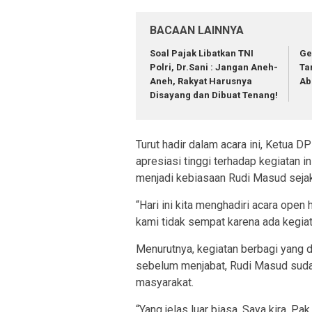
BACAAN LAINNYA
Soal Pajak Libatkan TNI
Ge
Polri, Dr.Sani : Jangan Aneh-
Ta
Aneh, Rakyat Harusnya
Ab
Disayang dan Dibuat Tenang!
Turut hadir dalam acara ini, Ketua 
apresiasi tinggi terhadap kegiatan 
menjadi kebiasaan Rudi Masud seja
“Hari ini kita menghadiri acara open
kami tidak sempat karena ada kegiata
Menurutnya, kegiatan berbagi yang d
sebelum menjabat, Rudi Masud suda
masyarakat.
“Yang jelas luar biasa. Saya kira, Pa