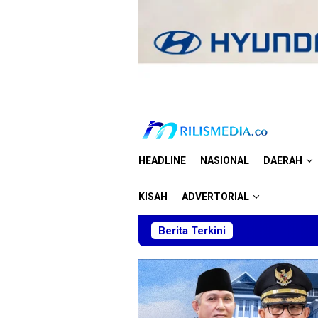
Loncat
ke
konten
HEADLINE
NASIONAL
DAERAH
KISAH
ADVERTORIAL
Berita Terkini
S