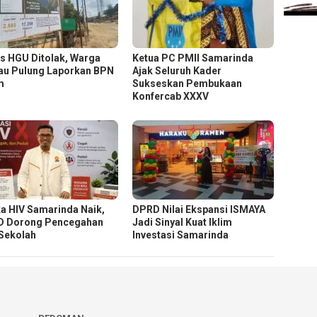
s HGU Ditolak, Warga
Ketua PC PMII Samarinda
au Pulung Laporkan BPN
Ajak Seluruh Kader
m
Sukseskan Pembukaan
Konfercab XXXV
a HIV Samarinda Naik,
DPRD Nilai Ekspansi ISMAYA
 Dorong Pencegahan
Jadi Sinyal Kuat Iklim
 Sekolah
Investasi Samarinda