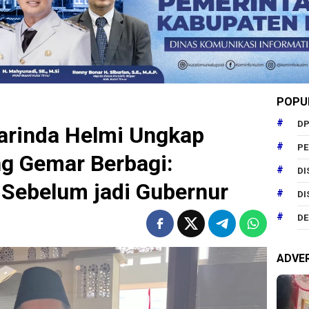
POPU
DP
rinda Helmi Ungkap
P
g Gemar Berbagi:
DI
 Sebelum jadi Gubernur
DI
DE
ADVE