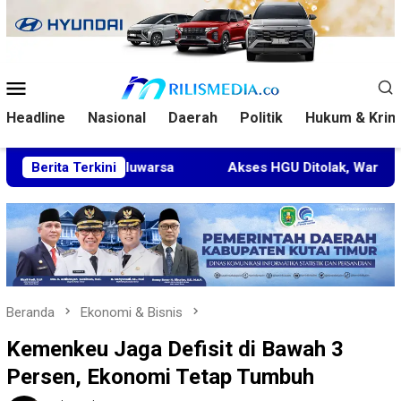
Loncat
ke
konten
Menu
Mobile
Headline
Nasional
Daerah
Politik
Hukum & Krim
a Kedaluwarsa
Berita Terkini
Akses HGU Ditolak, Warga Rantau Pulun
Beranda
Ekonomi & Bisnis
Kemenkeu Jaga Defisit di Bawah 3
Persen, Ekonomi Tetap Tumbuh