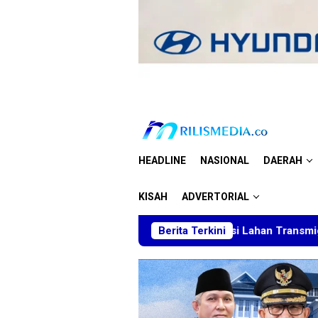
Loncat
ke
konten
HEADLINE
NASIONAL
DAERAH
KISAH
ADVERTORIAL
m BT Minta Dakwaan Korupsi Lahan Transmigrasi Ditolak, Sebu
Berita Terkini