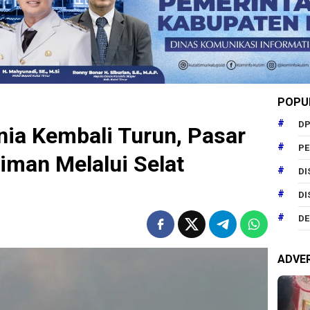
POPU
DP
ia Kembali Turun, Pasar
P
iman Melalui Selat
DI
DI
DE
ADVE