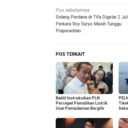
Navigasi
Pos sebelumnya
Sidang Perdana dr Tifa Digelar 2 Juli
pos
Perkara Roy Suryo Masih Tunggu
Praperadilan
POS TERKAIT
Bahlil Instruksikan PLN
PELN
Percepat Pemulihan Listrik
Tike
Usai Pemadaman Bergilir
Seko