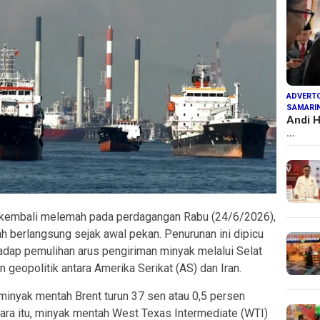
ADVERTO
SAMARI
Andi H
…
a kembali melemah pada perdagangan Rabu (24/6/2026),
ah berlangsung sejak awal pekan. Penurunan ini dipicu
dap pemulihan arus pengiriman minyak melalui Selat
eopolitik antara Amerika Serikat (AS) dan Iran.
minyak mentah Brent turun 37 sen atau 0,5 persen
ara itu, minyak mentah West Texas Intermediate (WTI)