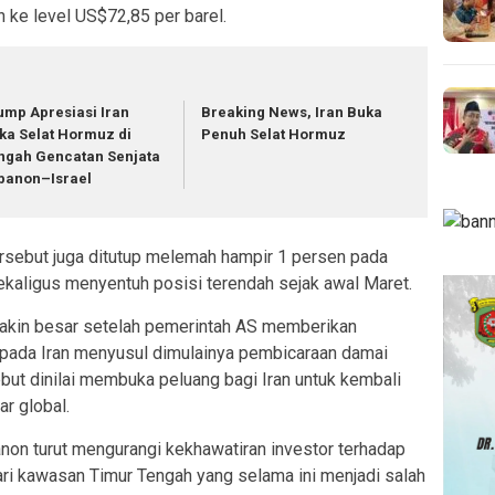
n ke level US$72,85 per barel.
ump Apresiasi Iran
Breaking News, Iran Buka
ka Selat Hormuz di
Penuh Selat Hormuz
ngah Gencatan Senjata
banon–Israel
rsebut juga ditutup melemah hampir 1 persen pada
kaligus menyentuh posisi terendah sejak awal Maret.
akin besar setelah pemerintah AS memberikan
epada Iran menyusul dimulainya pembicaraan damai
ebut dinilai membuka peluang bagi Iran untuk kembali
r global.
banon turut mengurangi kekhawatiran investor terhadap
ri kawasan Timur Tengah yang selama ini menjadi salah