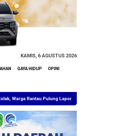
KAMIS, 6 AGUSTUS 2026
TAHAN
GAYA HIDUP
OPINI
au Pulung Laporkan BPN Kutim
Ketua PC PMII Samarind