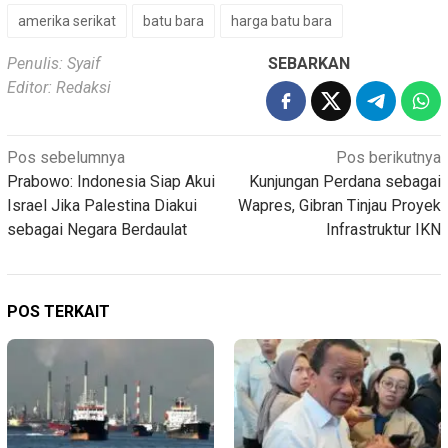
amerika serikat
batu bara
harga batu bara
Penulis: Syaif
SEBARKAN
Editor: Redaksi
Navigasi
Pos sebelumnya
Pos berikutnya
Prabowo: Indonesia Siap Akui
Kunjungan Perdana sebagai
pos
Israel Jika Palestina Diakui
Wapres, Gibran Tinjau Proyek
sebagai Negara Berdaulat
Infrastruktur IKN
POS TERKAIT