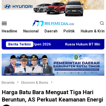
Loncat
ke
konten
Menu
Mobile
Headline
Nasional
Daerah
Politik
Hukum & Krim
aysia Open 2026
Berita Terkini
Kuasa Hukum BT Minta Dakwaan Korups
Beranda
Ekonomi & Bisnis
Harga Batu Bara Menguat Tiga Hari
Beruntun, AS Perkuat Keamanan Energi