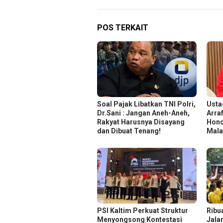
POS TERKAIT
Soal Pajak Libatkan TNI Polri,
Usta
Dr.Sani : Jangan Aneh-Aneh,
Arra
Rakyat Harusnya Disayang
Hono
dan Dibuat Tenang!
Mala
PSI Kaltim Perkuat Struktur
Ribu
Menyongsong Kontestasi
Jala