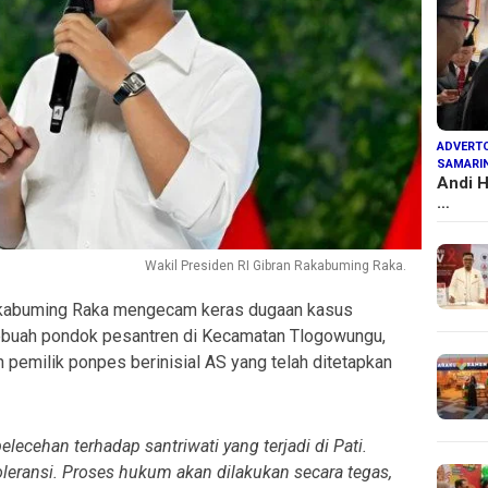
ADVERTO
SAMARI
Andi H
…
Wakil Presiden RI Gibran Rakabuming Raka.
akabuming Raka mengecam keras dugaan kasus
sebuah pondok pesantren di Kecamatan Tlogowungu,
n pemilik ponpes berinisial AS yang telah ditetapkan
ecehan terhadap santriwati yang terjadi di Pati.
oleransi. Proses hukum akan dilakukan secara tegas,