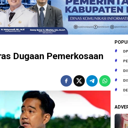
POPU
DP
ras Dugaan Pemerkosaan
P
DI
DI
DE
ADVE