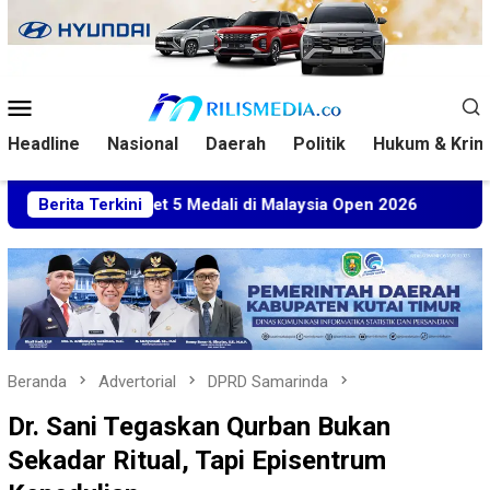
Loncat
ke
konten
Menu
Mobile
Headline
Nasional
Daerah
Politik
Hukum & Krim
 Sabet 5 Medali di Malaysia Open 2026
Berita Terkini
Kuasa Hukum BT
Beranda
Advertorial
DPRD Samarinda
Dr. Sani Tegaskan Qurban Bukan
Sekadar Ritual, Tapi Episentrum