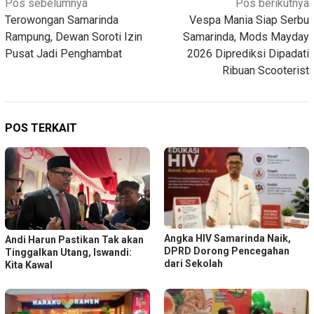
Navigasi
Pos sebelumnya
Pos berikutnya
Terowongan Samarinda
Vespa Mania Siap Serbu
pos
Rampung, Dewan Soroti Izin
Samarinda, Mods Mayday
Pusat Jadi Penghambat
2026 Diprediksi Dipadati
Ribuan Scooterist
POS TERKAIT
Angka HIV Samarinda Naik,
Andi Harun Pastikan Tak akan
DPRD Dorong Pencegahan
Tinggalkan Utang, Iswandi:
dari Sekolah
Kita Kawal