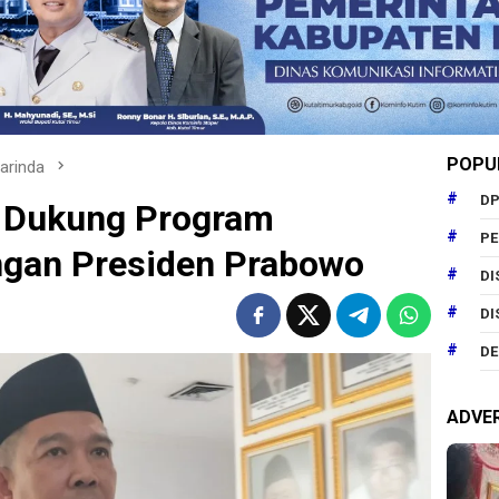
POPU
arinda
DP
 Dukung Program
P
gan Presiden Prabowo
DI
DI
DE
ADVE