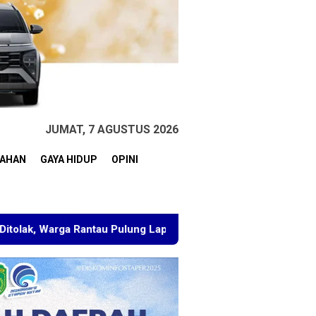
JUMAT, 7 AGUSTUS 2026
TAHAN
GAYA HIDUP
OPINI
ntau Pulung Laporkan BPN Kutim
Ketua PC PMII Samar