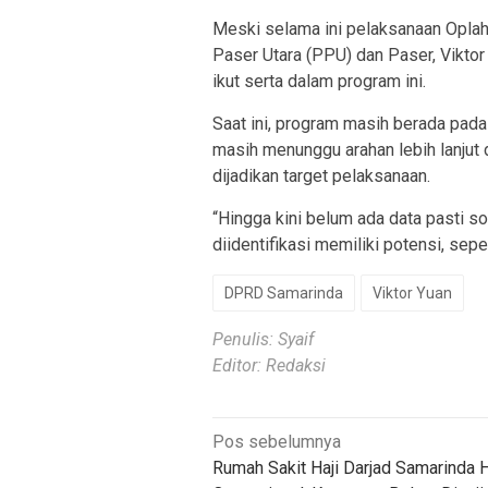
Meski selama ini pelaksanaan Oplah
Paser Utara (PPU) dan Paser, Vikto
ikut serta dalam program ini.
Saat ini, program masih berada pad
masih menunggu arahan lebih lanjut d
dijadikan target pelaksanaan.
“Hingga kini belum ada data pasti so
diidentifikasi memiliki potensi, se
DPRD Samarinda
Viktor Yuan
Penulis: Syaif
Editor: Redaksi
Navigasi
Pos sebelumnya
Rumah Sakit Haji Darjad Samarinda 
pos