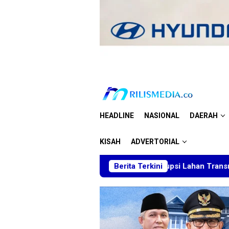
Loncat
ke
konten
HEADLINE
NASIONAL
DAERAH
KISAH
ADVERTORIAL
ukum BT Minta Dakwaan Korupsi Lahan Transmigrasi Ditolak, S
Berita Terkini