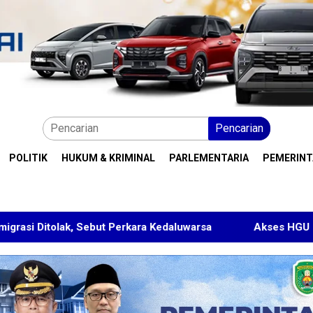
Pencarian
POLITIK
HUKUM & KRIMINAL
PARLEMENTARIA
PEMERIN
ebut Perkara Kedaluwarsa
Akses HGU Ditolak, Warga Ra