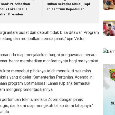
. Sani: Prioritaskan
Bukan Sekadar Ritual, Tapi
oduk Lokal Sesuai
Episentrum Kepedulian
ahan Presiden
rgi antara pusat dan daerah tidak bisa ditawar. Program
matang dan melibatkan semua pihak,” ujar Viktor
amarinda siap menjalankan fungsi pengawasan secara
benar-benar memberikan manfaat nyata bagi masyarakat.
 Viktor menyebut pihaknya telah mengikuti sejumlah
knis yang digelar Kementerian Pertanian. Agenda ini
an program Optimalisasi Lahan (Oplah), termasuk
lam mengimplementasikannya.
i pertemuan teknis melalui Zoom dengan pihak
tegis, dan kami siap mengikuti tahap demi tahapnya,”
t itu.