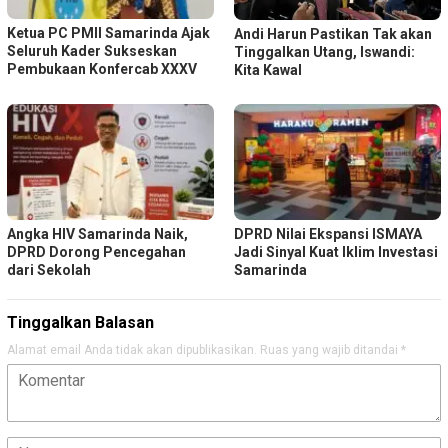
Ketua PC PMII Samarinda Ajak
Andi Harun Pastikan Tak akan
Seluruh Kader Sukseskan
Tinggalkan Utang, Iswandi:
Pembukaan Konfercab XXXV
Kita Kawal
Angka HIV Samarinda Naik,
DPRD Nilai Ekspansi ISMAYA
DPRD Dorong Pencegahan
Jadi Sinyal Kuat Iklim Investasi
dari Sekolah
Samarinda
Tinggalkan Balasan
Alamat email Anda tidak akan dipublikasikan.
Ruas yang wajib ditandai
*