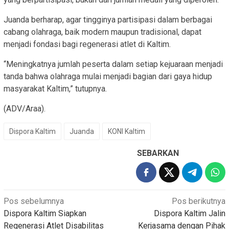
Juanda berharap, agar tingginya partisipasi dalam berbagai
cabang olahraga, baik modern maupun tradisional, dapat
menjadi fondasi bagi regenerasi atlet di Kaltim.
“Meningkatnya jumlah peserta dalam setiap kejuaraan menjadi
tanda bahwa olahraga mulai menjadi bagian dari gaya hidup
masyarakat Kaltim,” tutupnya.
(ADV/Araa).
Dispora Kaltim
Juanda
KONI Kaltim
SEBARKAN
Navigasi
Pos sebelumnya
Pos berikutnya
Dispora Kaltim Siapkan
Dispora Kaltim Jalin
pos
Regenerasi Atlet Disabilitas
Kerjasama dengan Pihak