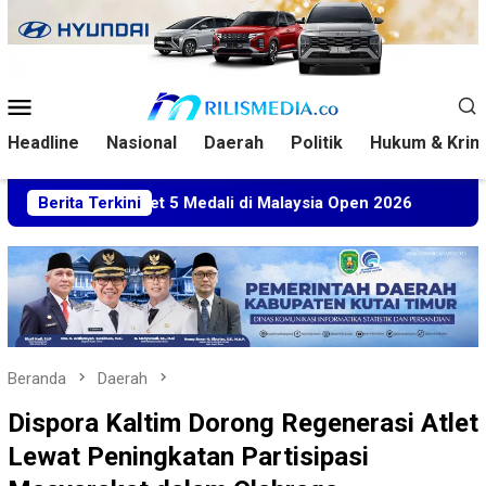
Loncat
ke
konten
Menu
Mobile
Headline
Nasional
Daerah
Politik
Hukum & Krim
 Sabet 5 Medali di Malaysia Open 2026
Berita Terkini
Kuasa Hukum BT
Beranda
Daerah
Dispora Kaltim Dorong Regenerasi Atlet
Lewat Peningkatan Partisipasi