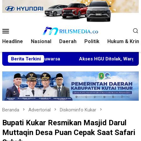
Loncat
ke
konten
Menu
Mobile
Headline
Nasional
Daerah
Politik
Hukum & Krim
 Kedaluwarsa
Berita Terkini
Akses HGU Ditolak, Warga Rantau Pulung
Beranda
Advertorial
Diskominfo Kukar
Bupati Kukar Resmikan Masjid Darul
Muttaqin Desa Puan Cepak Saat Safari