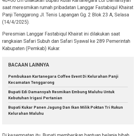
40×60 cm dilakukan Bupati Kutai Kartanegara Edi Damansyah
saat meresmikan rumah pribadatan Langgar Fastabiqul Khairat
Panji Tenggarong Jl. Tenis Lapangan Gg. 2 Blok 23 A, Selasa
(14/4/2025).
Peresmian Langgar Fastabiqul Khairat ini dilakukan saat
rangkaian Safari Subuh dan Safari Syawal ke 289 Pemerintah
Kabupaten (Pemkab) Kukar.
BACAAN LAINNYA
Pembukaan Kartanegara Coffee Event Di Kelurahan Panji
Kecamatan Tenggarong
Bupati Edi Damansyah Resmikan Embung Maluhu Untuk
Kebutuhan Irigasi Pertanian
Bupati Kukar Panen Jagung Dan Ikan Milik Poktan Tri Rukun
Kelurahan Maluhu
Di kesempatan itu, Bupati memberikan bantuan belanja hibah