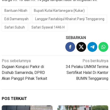
Bantuan Hibah
Bupati Kutai Kartanegara (Kukar)
Edi Damansyah
Langgar Fastabiqul Khairat Panji Tenggarong
Safari Subuh
Safari Syawal 1446 H
SEBARKAN
Navigasi
Pos sebelumnya
Pos berikutnya
Dugaan Korupsi Parkir di
34 Pelaku UMKM Terima
pos
Dishub Samarinda, DPRD
Sertifikat Halal Di Kantor
Akan Panggil Pihak Terkait
BUMN Tenggarong
POS TERKAIT