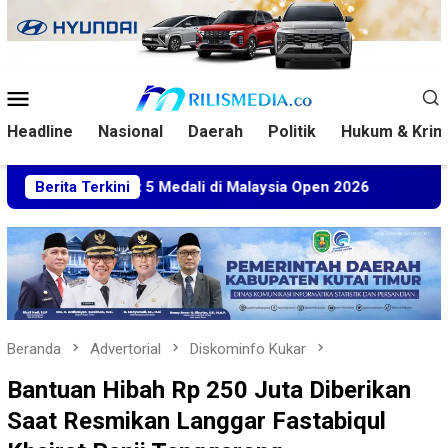
Loncat
ke
konten
Menu
Mobile
Headline
Nasional
Daerah
Politik
Hukum & Krim
Sabet 5 Medali di Malaysia Open 2026
Berita Terkini
Kuasa Hukum BT 
Beranda
Advertorial
Diskominfo Kukar
Bantuan Hibah Rp 250 Juta Diberikan
Saat Resmikan Langgar Fastabiqul