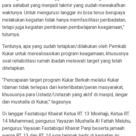
para sahabat yang menjadi takmir yang sudah mewakafkan
waktunya. Untuk mengurusi langgar ini bisa terus berupaya
melakukan kegiatan tidak hanya memfasilitasi peribadatan,
tetapi juga kegiatan pembinaan pembelajaran keagamaan,”
tuturnya.
Tentunya, apa yang sudah tetapkan/dilakukan oleh Pemkab
Kukar untuk merealisasikan program keagamaan, khususnya
soal rehabilitasi rumah ibadah melewati target yang telah
ditetapkan.
“Pencapaian target program Kukar Berkah melalui Kukar
Idaman tidak terlepas dari keterlibatan/peran masyarakat,
khususnya para Ustadz/Ustazah yang aktif di masjid, langar
dan mushalla di Kukar,” tegasnya.
Di langgar Fastabiqul Khairat Ketua RT. 13 Moehajji, Ketua RT.
14 Muhammad, pengurus Yayazan Mushalla Al Fattah Maluhu,
pengurus Yayasan Fastabiqul Khairat Panji beserta jamaah
warga RT. 13 dan RT. 14 juga tampak hadir di kegiatan ini.