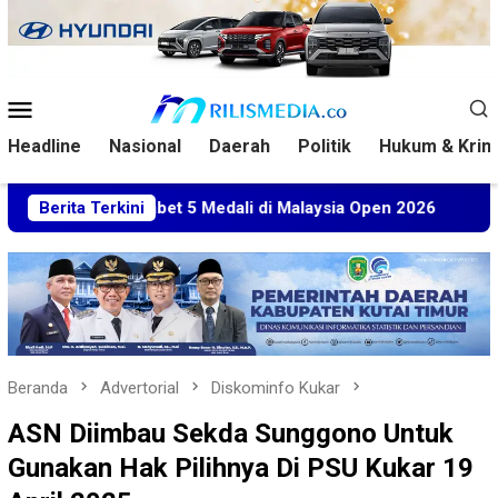
Loncat
ke
konten
Menu
Mobile
Headline
Nasional
Daerah
Politik
Hukum & Krim
tim Sabet 5 Medali di Malaysia Open 2026
Berita Terkini
Kuasa Hukum
Beranda
Advertorial
Diskominfo Kukar
ASN Diimbau Sekda Sunggono Untuk
Gunakan Hak Pilihnya Di PSU Kukar 19