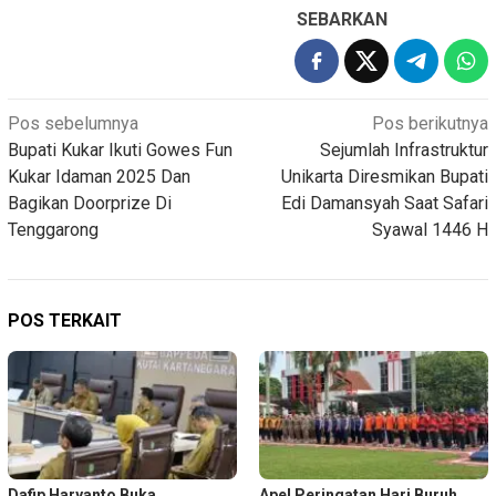
SEBARKAN
Navigasi
Pos sebelumnya
Pos berikutnya
Bupati Kukar Ikuti Gowes Fun
Sejumlah Infrastruktur
pos
Kukar Idaman 2025 Dan
Unikarta Diresmikan Bupati
Bagikan Doorprize Di
Edi Damansyah Saat Safari
Tenggarong
Syawal 1446 H
POS TERKAIT
Dafip Haryanto Buka
Apel Peringatan Hari Buruh