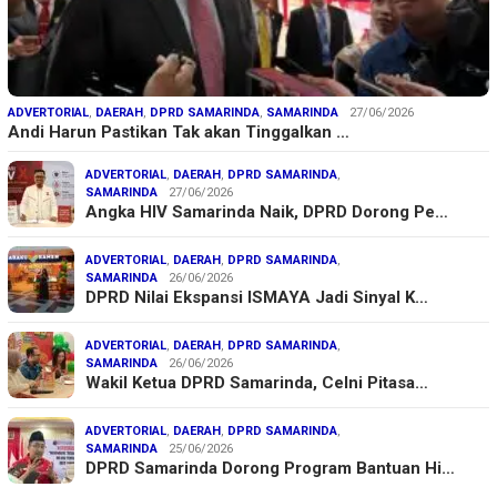
ADVERTORIAL
,
DAERAH
,
DPRD SAMARINDA
,
SAMARINDA
27/06/2026
Andi Harun Pastikan Tak akan Tinggalkan …
ADVERTORIAL
,
DAERAH
,
DPRD SAMARINDA
,
SAMARINDA
27/06/2026
Angka HIV Samarinda Naik, DPRD Dorong Pe…
ADVERTORIAL
,
DAERAH
,
DPRD SAMARINDA
,
SAMARINDA
26/06/2026
DPRD Nilai Ekspansi ISMAYA Jadi Sinyal K…
ADVERTORIAL
,
DAERAH
,
DPRD SAMARINDA
,
SAMARINDA
26/06/2026
Wakil Ketua DPRD Samarinda, Celni Pitasa…
ADVERTORIAL
,
DAERAH
,
DPRD SAMARINDA
,
SAMARINDA
25/06/2026
DPRD Samarinda Dorong Program Bantuan Hi…