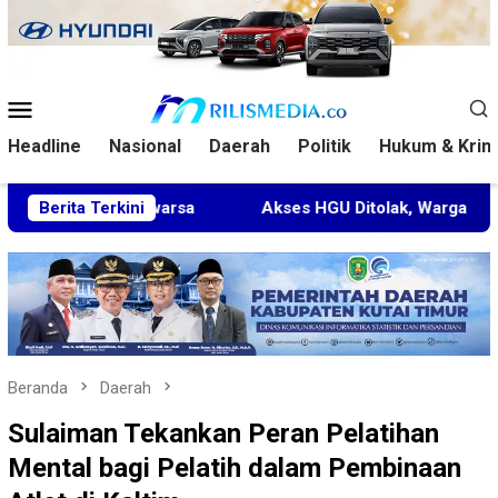
Loncat
ke
konten
Menu
Mobile
Headline
Nasional
Daerah
Politik
Hukum & Krim
daluwarsa
Berita Terkini
Akses HGU Ditolak, Warga Rantau Pulung La
Beranda
Daerah
Sulaiman Tekankan Peran Pelatihan
Mental bagi Pelatih dalam Pembinaan