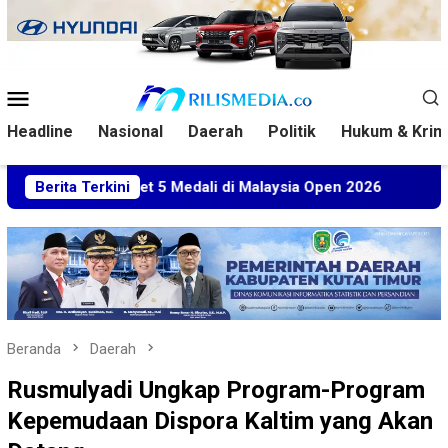
Loncat
ke
konten
Menu
Mobile
Headline
Nasional
Daerah
Politik
Hukum & Krim
Sabet 5 Medali di Malaysia Open 2026
Berita Terkini
Kuasa Hukum BT
Beranda
Daerah
Rusmulyadi Ungkap Program-Program
Kepemudaan Dispora Kaltim yang Akan