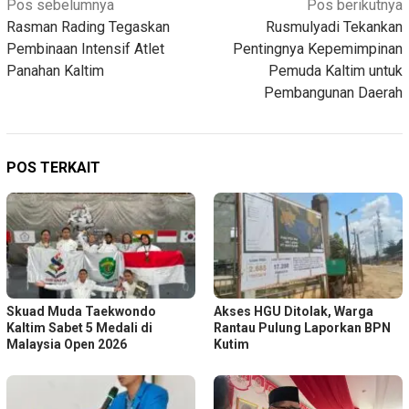
Navigasi
Pos sebelumnya
Pos berikutnya
Rasman Rading Tegaskan
Rusmulyadi Tekankan
pos
Pembinaan Intensif Atlet
Pentingnya Kepemimpinan
Panahan Kaltim
Pemuda Kaltim untuk
Pembangunan Daerah
POS TERKAIT
Skuad Muda Taekwondo
Akses HGU Ditolak, Warga
Kaltim Sabet 5 Medali di
Rantau Pulung Laporkan BPN
Malaysia Open 2026
Kutim