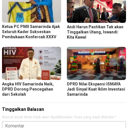
Ketua PC PMII Samarinda Ajak
Andi Harun Pastikan Tak akan
Seluruh Kader Sukseskan
Tinggalkan Utang, Iswandi:
Pembukaan Konfercab XXXV
Kita Kawal
Angka HIV Samarinda Naik,
DPRD Nilai Ekspansi ISMAYA
DPRD Dorong Pencegahan
Jadi Sinyal Kuat Iklim Investasi
dari Sekolah
Samarinda
Tinggalkan Balasan
Alamat email Anda tidak akan dipublikasikan.
Ruas yang wajib ditandai
*