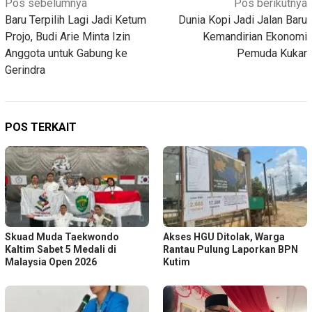
Navigasi
Pos sebelumnya
Pos berikutnya
Baru Terpilih Lagi Jadi Ketum
Dunia Kopi Jadi Jalan Baru
pos
Projo, Budi Arie Minta Izin
Kemandirian Ekonomi
Anggota untuk Gabung ke
Pemuda Kukar
Gerindra
POS TERKAIT
Skuad Muda Taekwondo
Akses HGU Ditolak, Warga
Kaltim Sabet 5 Medali di
Rantau Pulung Laporkan BPN
Malaysia Open 2026
Kutim