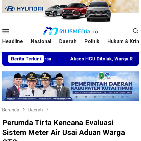
Loncat
ke
konten
Menu
Mobile
Headline
Nasional
Daerah
Politik
Hukum & Krim
aluwarsa
Berita Terkini
Akses HGU Ditolak, Warga Rantau Pulung Lap
Beranda
Daerah
Perumda Tirta Kencana Evaluasi
Sistem Meter Air Usai Aduan Warga