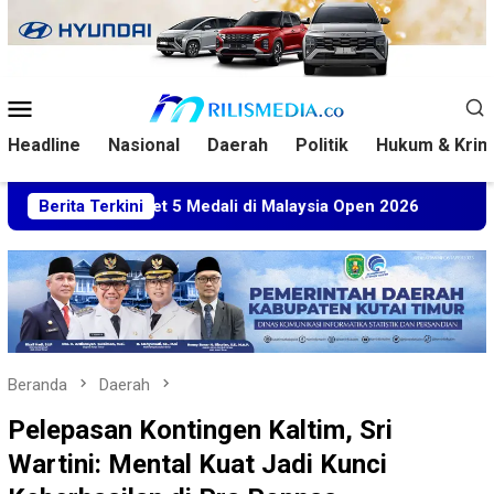
Loncat
ke
konten
Menu
Mobile
Headline
Nasional
Daerah
Politik
Hukum & Krim
Sabet 5 Medali di Malaysia Open 2026
Berita Terkini
Kuasa Hukum BT
Beranda
Daerah
Pelepasan Kontingen Kaltim, Sri
Wartini: Mental Kuat Jadi Kunci