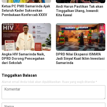
Ketua PC PMII Samarinda Ajak
Andi Harun Pastikan Tak akan
Seluruh Kader Sukseskan
Tinggalkan Utang, Iswandi:
Pembukaan Konfercab XXXV
Kita Kawal
Angka HIV Samarinda Naik,
DPRD Nilai Ekspansi ISMAYA
DPRD Dorong Pencegahan
Jadi Sinyal Kuat Iklim Investasi
dari Sekolah
Samarinda
Tinggalkan Balasan
Alamat email Anda tidak akan dipublikasikan.
Ruas yang wajib ditandai
*