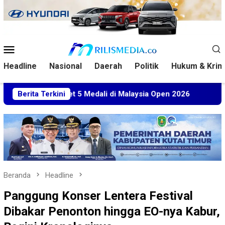
Loncat
ke
konten
Menu
Mobile
Headline
Nasional
Daerah
Politik
Hukum & Krim
Sabet 5 Medali di Malaysia Open 2026
Berita Terkini
Kuasa Hukum BT
Beranda
Headline
Panggung Konser Lentera Festival
Dibakar Penonton hingga EO-nya Kabur,