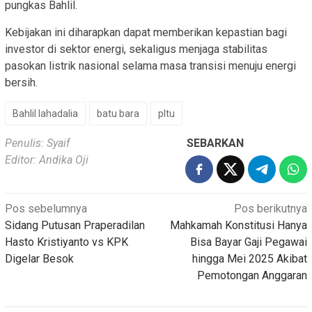
pungkas Bahlil.
Kebijakan ini diharapkan dapat memberikan kepastian bagi
investor di sektor energi, sekaligus menjaga stabilitas
pasokan listrik nasional selama masa transisi menuju energi
bersih.
Bahlil lahadalia
batu bara
pltu
Penulis: Syaif
SEBARKAN
Editor: Andika Oji
Navigasi
Pos sebelumnya
Pos berikutnya
Sidang Putusan Praperadilan
Mahkamah Konstitusi Hanya
pos
Hasto Kristiyanto vs KPK
Bisa Bayar Gaji Pegawai
Digelar Besok
hingga Mei 2025 Akibat
Pemotongan Anggaran