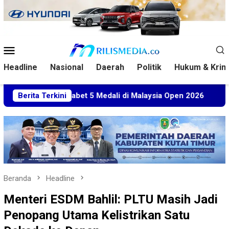
Loncat
ke
konten
Menu
Mobile
Headline
Nasional
Daerah
Politik
Hukum & Krim
im Sabet 5 Medali di Malaysia Open 2026
Berita Terkini
Kuasa Hukum
Beranda
Headline
Menteri ESDM Bahlil: PLTU Masih Jadi
Penopang Utama Kelistrikan Satu