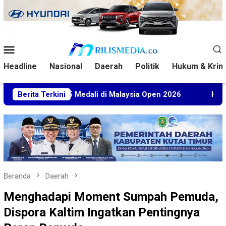
Loncat
ke
konten
Menu
Mobile
Headline
Nasional
Daerah
Politik
Hukum & Krim
bet 5 Medali di Malaysia Open 2026
Berita Terkini
Kuasa Hukum BT Mi
Beranda
Daerah
Menghadapi Moment Sumpah Pemuda,
Dispora Kaltim Ingatkan Pentingnya