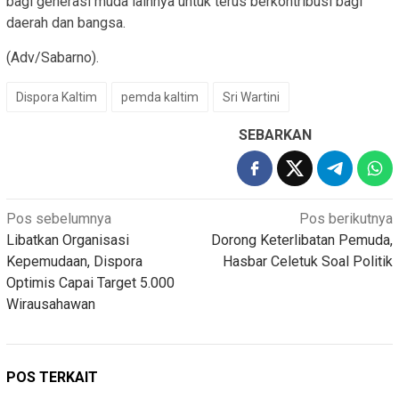
bagi generasi muda lainnya untuk terus berkontribusi bagi
daerah dan bangsa.
(Adv/Sabarno).
Dispora Kaltim
pemda kaltim
Sri Wartini
SEBARKAN
Navigasi
Pos sebelumnya
Pos berikutnya
Libatkan Organisasi
Dorong Keterlibatan Pemuda,
pos
Kepemudaan, Dispora
Hasbar Celetuk Soal Politik
Optimis Capai Target 5.000
Wirausahawan
POS TERKAIT