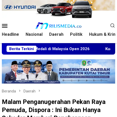
Loncat
ke
konten
Menu
Mobile
Headline
Nasional
Daerah
Politik
Hukum & Krim
 5 Medali di Malaysia Open 2026
Berita Terkini
Kuasa Hukum BT Mint
Beranda
Daerah
Malam Penganugerahan Pekan Raya
Pemuda, Dispora : Ini Bukan Hanya