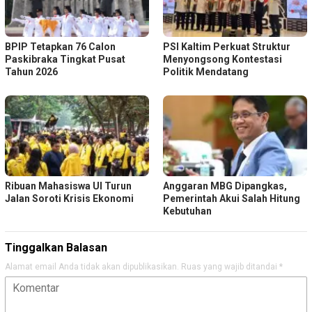
BPIP Tetapkan 76 Calon
PSI Kaltim Perkuat Struktur
Paskibraka Tingkat Pusat
Menyongsong Kontestasi
Tahun 2026
Politik Mendatang
Ribuan Mahasiswa UI Turun
Anggaran MBG Dipangkas,
Jalan Soroti Krisis Ekonomi
Pemerintah Akui Salah Hitung
Kebutuhan
Tinggalkan Balasan
Alamat email Anda tidak akan dipublikasikan.
Ruas yang wajib ditandai
*