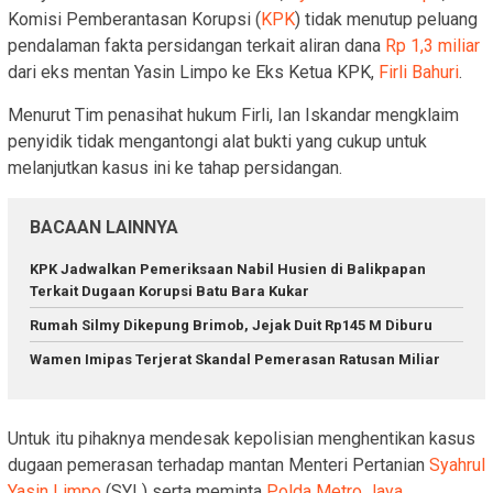
Komisi Pemberantasan Korupsi (
KPK
) tidak menutup peluang
pendalaman fakta persidangan terkait aliran dana
Rp 1,3 miliar
dari eks mentan Yasin Limpo ke Eks Ketua KPK,
Firli Bahuri
.
Menurut Tim penasihat hukum Firli, Ian Iskandar mengklaim
penyidik tidak mengantongi alat bukti yang cukup untuk
melanjutkan kasus ini ke tahap persidangan.
BACAAN LAINNYA
KPK Jadwalkan Pemeriksaan Nabil Husien di Balikpapan
Terkait Dugaan Korupsi Batu Bara Kukar
Rumah Silmy Dikepung Brimob, Jejak Duit Rp145 M Diburu
Wamen Imipas Terjerat Skandal Pemerasan Ratusan Miliar
Untuk itu pihaknya mendesak kepolisian menghentikan kasus
dugaan pemerasan terhadap mantan Menteri Pertanian
Syahrul
Yasin Limpo
(SYL) serta meminta
Polda Metro Jaya