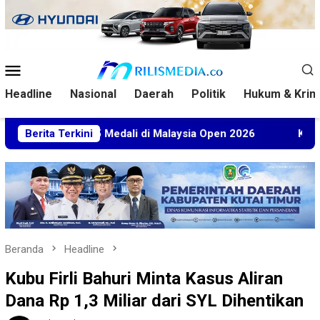
Loncat
ke
konten
Menu
Mobile
Headline
Nasional
Daerah
Politik
Hukum & Krim
et 5 Medali di Malaysia Open 2026
Berita Terkini
Kuasa Hukum BT Min
Beranda
Headline
Kubu Firli Bahuri Minta Kasus Aliran
Dana Rp 1,3 Miliar dari SYL Dihentikan