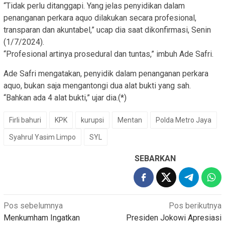
“Tidak perlu ditanggapi. Yang jelas penyidikan dalam
penanganan perkara aquo dilakukan secara profesional,
transparan dan akuntabel,” ucap dia saat dikonfirmasi, Senin
(1/7/2024).
“Profesional artinya prosedural dan tuntas,” imbuh Ade Safri.
Ade Safri mengatakan, penyidik dalam penanganan perkara
aquo, bukan saja mengantongi dua alat bukti yang sah.
“Bahkan ada 4 alat bukti,” ujar dia.(*)
Firli bahuri
KPK
kurupsi
Mentan
Polda Metro Jaya
Syahrul Yasim Limpo
SYL
SEBARKAN
Navigasi
Pos sebelumnya
Pos berikutnya
Menkumham Ingatkan
Presiden Jokowi Apresiasi
pos