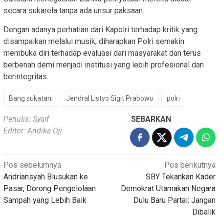
secara sukarela tanpa ada unsur paksaan.
Dengan adanya perhatian dari Kapolri terhadap kritik yang
disampaikan melalui musik, diharapkan Polri semakin
membuka diri terhadap evaluasi dari masyarakat dan terus
berbenah demi menjadi institusi yang lebih profesional dan
berintegritas.
Bang sukatani
Jendral Listyo Sigit Prabowo
polri
Penulis: Syaif
SEBARKAN
Editor: Andika Oji
Navigasi
Pos sebelumnya
Pos berikutnya
Andriansyah Blusukan ke
SBY Tekankan Kader
pos
Pasar, Dorong Pengelolaan
Demokrat Utamakan Negara
Sampah yang Lebih Baik
Dulu Baru Partai: Jangan
Dibalik