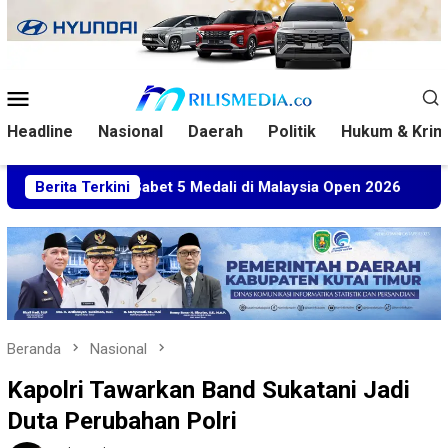
Loncat
ke
konten
Menu
Mobile
Headline
Nasional
Daerah
Politik
Hukum & Krim
tim Sabet 5 Medali di Malaysia Open 2026
Berita Terkini
Kuasa Huku
Beranda
Nasional
Kapolri Tawarkan Band Sukatani Jadi
Duta Perubahan Polri