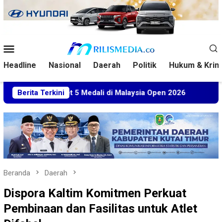
Loncat
ke
konten
Menu
Mobile
Headline
Nasional
Daerah
Politik
Hukum & Krim
 Sabet 5 Medali di Malaysia Open 2026
Berita Terkini
Kuasa Hukum B
Beranda
Daerah
Dispora Kaltim Komitmen Perkuat
Pembinaan dan Fasilitas untuk Atlet