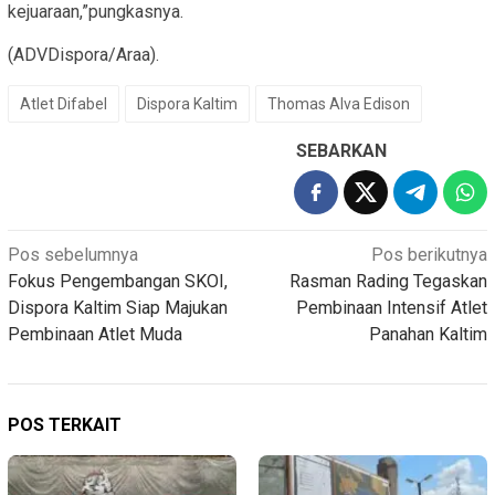
kejuaraan,”pungkasnya.
(ADVDispora/Araa).
Atlet Difabel
Dispora Kaltim
Thomas Alva Edison
SEBARKAN
Navigasi
Pos sebelumnya
Pos berikutnya
Fokus Pengembangan SKOI,
Rasman Rading Tegaskan
pos
Dispora Kaltim Siap Majukan
Pembinaan Intensif Atlet
Pembinaan Atlet Muda
Panahan Kaltim
POS TERKAIT