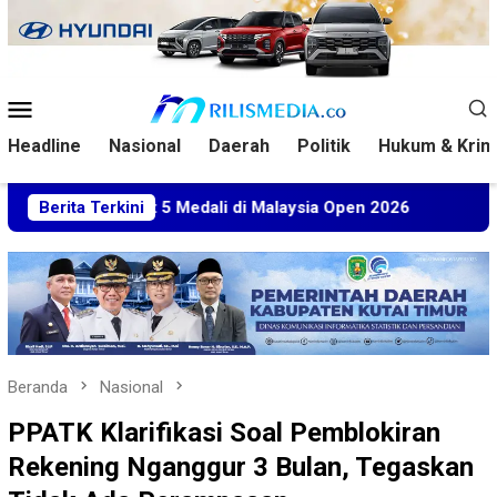
Loncat
ke
konten
Menu
Mobile
Headline
Nasional
Daerah
Politik
Hukum & Krim
Sabet 5 Medali di Malaysia Open 2026
Berita Terkini
Kuasa Hukum BT 
Beranda
Nasional
PPATK Klarifikasi Soal Pemblokiran
Rekening Nganggur 3 Bulan, Tegaskan