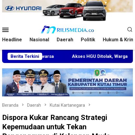
Loncat
ke
konten
Menu
Mobile
Headline
Nasional
Daerah
Politik
Hukum & Krim
Kedaluwarsa
Berita Terkini
Akses HGU Ditolak, Warga Rantau Pulung L
Beranda
Daerah
Kutai Kartanegara
Dispora Kukar Rancang Strategi
Kepemudaan untuk Tekan