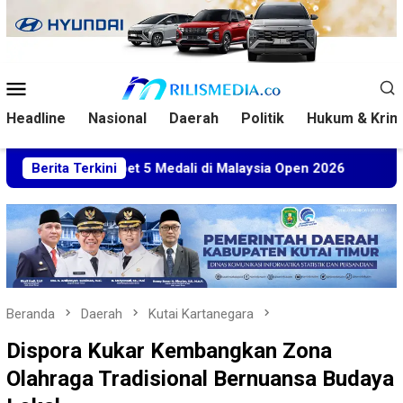
Loncat
ke
konten
Menu
Mobile
Headline
Nasional
Daerah
Politik
Hukum & Krim
m Sabet 5 Medali di Malaysia Open 2026
Berita Terkini
Kuasa Hukum B
Beranda
Daerah
Kutai Kartanegara
Dispora Kukar Kembangkan Zona
Olahraga Tradisional Bernuansa Budaya