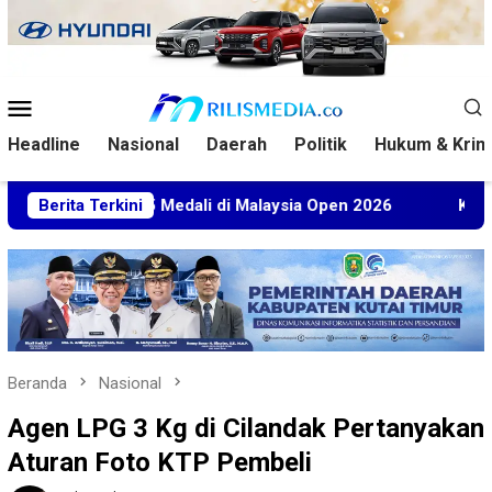
Loncat
ke
konten
Menu
Mobile
Headline
Nasional
Daerah
Politik
Hukum & Krim
Sabet 5 Medali di Malaysia Open 2026
Berita Terkini
Kuasa Hukum BT
Beranda
Nasional
Agen LPG 3 Kg di Cilandak Pertanyakan
Aturan Foto KTP Pembeli