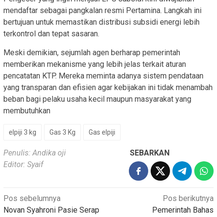
mendaftar sebagai pangkalan resmi Pertamina. Langkah ini
bertujuan untuk memastikan distribusi subsidi energi lebih
terkontrol dan tepat sasaran.
Meski demikian, sejumlah agen berharap pemerintah
memberikan mekanisme yang lebih jelas terkait aturan
pencatatan KTP. Mereka meminta adanya sistem pendataan
yang transparan dan efisien agar kebijakan ini tidak menambah
beban bagi pelaku usaha kecil maupun masyarakat yang
membutuhkan
elpiji 3 kg
Gas 3 Kg
Gas elpiji
Penulis: Andika oji
SEBARKAN
Editor: Syaif
Navigasi
Pos sebelumnya
Pos berikutnya
Novan Syahroni Pasie Serap
Pemerintah Bahas
pos