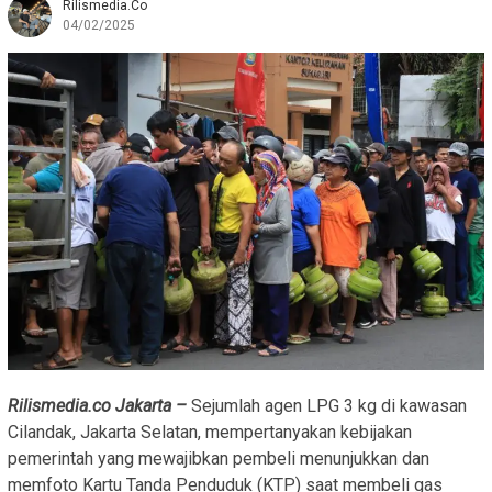
Rilismedia.co
04/02/2025
Rilismedia.co Jakarta
–
Sejumlah agen LPG 3 kg di kawasan
Cilandak, Jakarta Selatan, mempertanyakan kebijakan
pemerintah yang mewajibkan pembeli menunjukkan dan
memfoto Kartu Tanda Penduduk (KTP) saat membeli gas